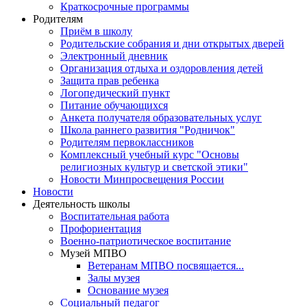
Краткосрочные программы
Родителям
Приём в школу
Родительские собрания и дни открытых дверей
Электронный дневник
Организация отдыха и оздоровления детей
Защита прав ребенка
Логопедический пункт
Питание обучающихся
Анкета получателя образовательных услуг
Школа раннего развития "Родничок"
Родителям первоклассников
Комплексный учебный курс "Основы
религиозных культур и светской этики"
Новости Минпросвещения России
Новости
Деятельность школы
Воспитательная работа
Профориентация
Военно-патриотическое воспитание
Музей МПВО
Ветеранам МПВО посвящается...
Залы музея
Основание музея
Социальный педагог