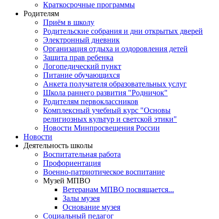
Краткосрочные программы
Родителям
Приём в школу
Родительские собрания и дни открытых дверей
Электронный дневник
Организация отдыха и оздоровления детей
Защита прав ребенка
Логопедический пункт
Питание обучающихся
Анкета получателя образовательных услуг
Школа раннего развития "Родничок"
Родителям первоклассников
Комплексный учебный курс "Основы
религиозных культур и светской этики"
Новости Минпросвещения России
Новости
Деятельность школы
Воспитательная работа
Профориентация
Военно-патриотическое воспитание
Музей МПВО
Ветеранам МПВО посвящается...
Залы музея
Основание музея
Социальный педагог