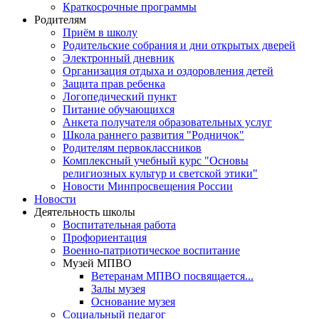
Краткосрочные программы
Родителям
Приём в школу
Родительские собрания и дни открытых дверей
Электронный дневник
Организация отдыха и оздоровления детей
Защита прав ребенка
Логопедический пункт
Питание обучающихся
Анкета получателя образовательных услуг
Школа раннего развития "Родничок"
Родителям первоклассников
Комплексный учебный курс "Основы
религиозных культур и светской этики"
Новости Минпросвещения России
Новости
Деятельность школы
Воспитательная работа
Профориентация
Военно-патриотическое воспитание
Музей МПВО
Ветеранам МПВО посвящается...
Залы музея
Основание музея
Социальный педагог