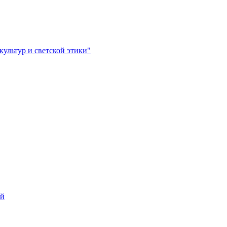
ультур и светской этики"
ей