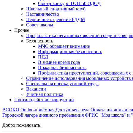
Смотр-конкурс ТОП-50 ОДОД
Школьный спортивный клуб
Наставничество
Первичное отделение РДДМ
Совет школы
Прочее
Профилактика негативных явлений среди несовер
Безопасность
МЧС обращает внимание
Информационная безопасность
ПДД
В зимнее время года
Пожарная безопасность
Профилактика преступлений, совершаемых с 
Ограничение использования мобильных устройств 
Специальная оценка условий труда
Вакансии
Учётная политика
Противодействие коррупции
ВСОКО
Online-приёмная
Доступная среда
Оплата питания и си
Городской лагерь дневного пребывания
ФГИС "Моя школа" и 
Добро пожаловать!