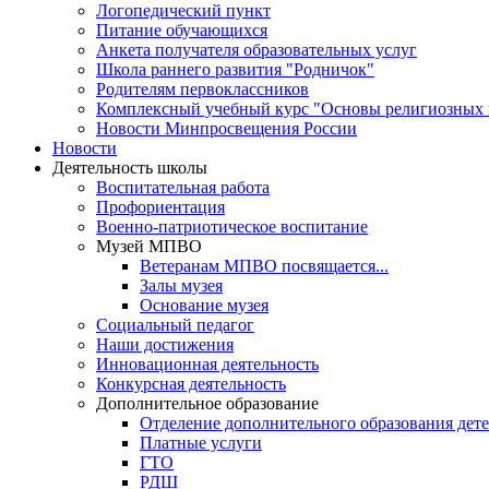
Логопедический пункт
Питание обучающихся
Анкета получателя образовательных услуг
Школа раннего развития "Родничок"
Родителям первоклассников
Комплексный учебный курс "Основы религиозных к
Новости Минпросвещения России
Новости
Деятельность школы
Воспитательная работа
Профориентация
Военно-патриотическое воспитание
Музей МПВО
Ветеранам МПВО посвящается...
Залы музея
Основание музея
Социальный педагог
Наши достижения
Инновационная деятельность
Конкурсная деятельность
Дополнительное образование
Отделение дополнительного образования дет
Платные услуги
ГТО
РДШ