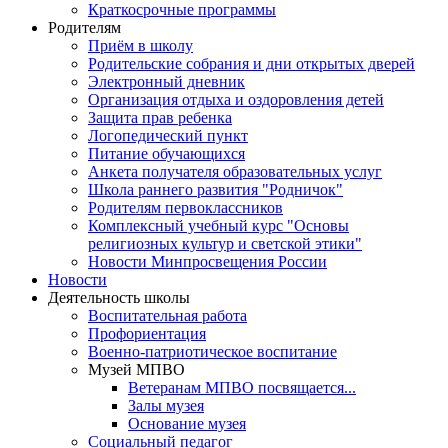
Краткосрочные программы
Родителям
Приём в школу
Родительские собрания и дни открытых дверей
Электронный дневник
Организация отдыха и оздоровления детей
Защита прав ребенка
Логопедический пункт
Питание обучающихся
Анкета получателя образовательных услуг
Школа раннего развития "Родничок"
Родителям первоклассников
Комплексный учебный курс "Основы
религиозных культур и светской этики"
Новости Минпросвещения России
Новости
Деятельность школы
Воспитательная работа
Профориентация
Военно-патриотическое воспитание
Музей МПВО
Ветеранам МПВО посвящается...
Залы музея
Основание музея
Социальный педагог